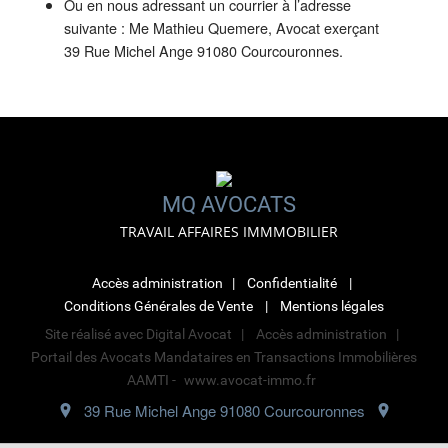
Ou en nous adressant un courrier à l’adresse
suivante : Me Mathieu Quemere, Avocat exerçant
39 Rue Michel Ange 91080 Courcouronnes.
MQ AVOCATS
TRAVAIL AFFAIRES IMMMOBILIER
Accès administration
Confidentialité
Conditions Générales de Vente
Mentions légales
Site réalisé avec
Digital Avocat
Accès administration
Portail des Avocats Mandataires en Transactions Immobilières
AAMTI -
www.avocat-immo.fr
39 Rue Michel Ange 91080 Courcouronnes