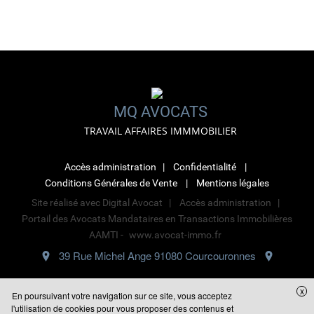
MQ AVOCATS
TRAVAIL AFFAIRES IMMMOBILIER
Accès administration
Confidentialité
Conditions Générales de Vente
Mentions légales
Site réalisé avec
Digital Avocat
Accès administration
Portail des Avocats Mandataires en Transactions Immobilières
AAMTI -
www.avocat-immo.fr
39 Rue Michel Ange 91080 Courcouronnes
01.60.91.85.00
x
En poursuivant votre navigation sur ce site, vous acceptez
l'utilisation de cookies pour vous proposer des contenus et