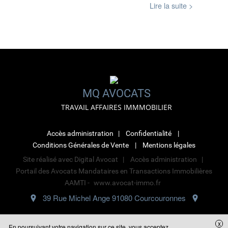
Lire la suite >
MQ AVOCATS
TRAVAIL AFFAIRES IMMMOBILIER
Accès administration
Confidentialité
Conditions Générales de Vente
Mentions légales
Site réalisé avec
Digital Avocat
Accès administration
Portail des Avocats Mandataires en Transactions Immobilières
AAMTI -
www.avocat-immo.fr
39 Rue Michel Ange 91080 Courcouronnes
01.60.91.85.00
x
En poursuivant votre navigation sur ce site, vous acceptez